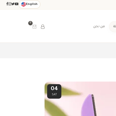
English
0
ة
من نحن
04
SAT