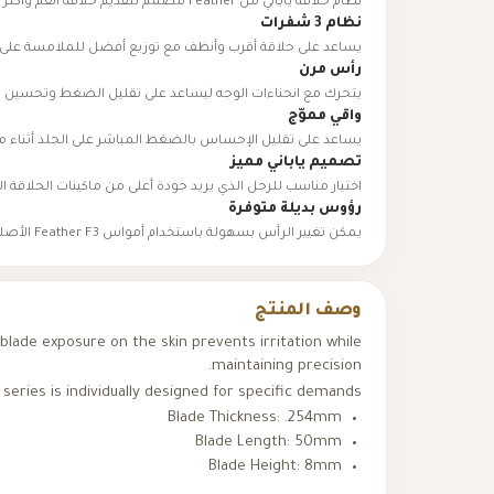
نظام حلاقة ياباني من Feather مصمم لتقديم حلاقة أنعم وأكثر راحة وتحكمًا.
نظام 3 شفرات
يساعد على حلاقة أقرب وأنظف مع توزيع أفضل للملامسة على
رأس مرن
يتحرك مع انحناءات الوجه ليساعد على تقليل الضغط وتحسين الرا
واقي مموّج
يساعد على تقليل الإحساس بالضغط المباشر على الجلد أثناء م
تصميم ياباني مميز
اختيار مناسب للرجل الذي يريد جودة أعلى من ماكينات الحلاقة ال
رؤوس بديلة متوفرة
يمكن تغيير الرأس بسهولة باستخدام أمواس Feather F3 الأصلية.
وصف المنتج
 blade exposure on the skin prevents irritation while
maintaining precision.
series is individually designed for specific demands.
Blade Thickness: .254mm
Blade Length: 50mm
Blade Height: 8mm