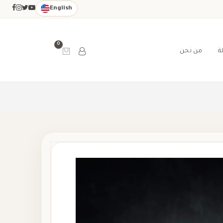
English
0
ة
من نحن