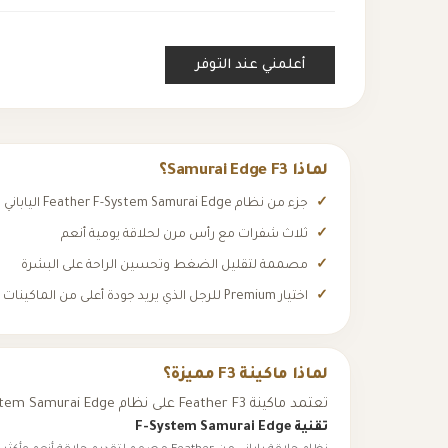
أعلمني عند التوفر
لماذا Samurai Edge F3؟
جزء من نظام Feather F-System Samurai Edge الياباني
ثلاث شفرات مع رأس مرن لحلاقة يومية أنعم
مصممة لتقليل الضغط وتحسين الراحة على البشرة
اختيار Premium للرجل الذي يريد جودة أعلى من الماكينات العادية
لماذا ماكينة F3 مميزة؟
تعتمد ماكينة Feather F3 على نظام F-System Samurai Edge الياباني لتقديم حلاقة يومية أكثر نعومة وراحة، مع رأس مرن يساعد على التكيف مع انحناءات الوجه وتقليل الضغط أثناء الحلاقة.
تقنية F-System Samurai Edge