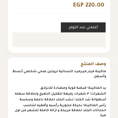
EGP 220.00
أعلمني عند التوفر
وصف المنتج
ماكينة فيذر ميـرميـد النسائية
لروتين صحي شخصي أبسط
وأسهل
يد الماكينة؛ قبضة قوية ومضادة للانزلاق
الشفرات؛ ٣ شفرات رفيعة لتقليل التهيج ولحلاقة سهله
أسطوانة شد الجلد؛ تـشد الجلد لحلاقة ناعمة وسلسة
رأس الماكينة؛ بحركة محورية رأسيه وأفقيه لتناسب
انحنائات الجلد لحلاقة مريحة و ازالة كاملة للشعر من اول
مرة