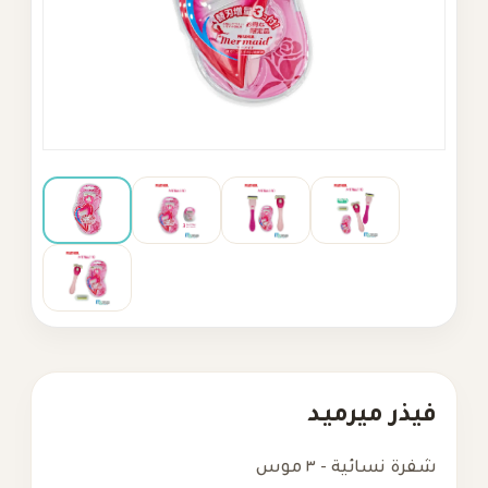
فيذر ميرميـد
شفرة نسائية - ٣ موس