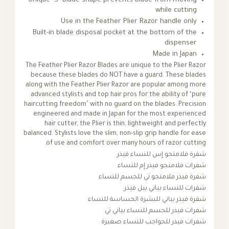
Unique ‘S’ blade shape prevents blade from moving
while cutting
Use in the Feather Plier Razor handle only
Built-in blade disposal pocket at the bottom of the
dispenser
Made in Japan
The Feather Plier Razor Blades are unique to the Plier Razor
because these blades do NOT have a guard. These blades
along with the Feather Plier Razor are popular among more
advanced stylists and top hair pros for the ability of ‘pure
haircutting freedom’ with no guard on the blades. Precision
engineered and made in Japan for the most experienced
hair cutter, the Plier is thin, lightweight and perfectly
balanced. Stylists love the slim, non-slip grip handle for ease
of use and comfort over many hours of razor cutting.
شفرة فلامنجو إس للنساء فيذر
شفرات فلامنجو فيذر إم للنساء
شفرة فيذر فلامنجو تي للجسم للنساء
شفرات للنساء بياني بيل فيذر
شفرة فيذر بياني للبشرة الحساسة للنساء
شفرات فيذر للجسم للنساء بياني تي
شفرات فيذر للحواجب للنساء صغيرة