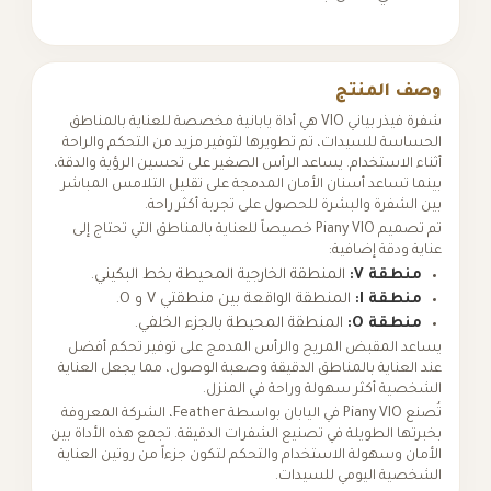
وصف المنتج
شفرة فيذر بياني VIO هي أداة يابانية مخصصة للعناية بالمناطق
الحساسة للسيدات، تم تطويرها لتوفير مزيد من التحكم والراحة
أثناء الاستخدام. يساعد الرأس الصغير على تحسين الرؤية والدقة،
بينما تساعد أسنان الأمان المدمجة على تقليل التلامس المباشر
بين الشفرة والبشرة للحصول على تجربة أكثر راحة.
تم تصميم Piany VIO خصيصاً للعناية بالمناطق التي تحتاج إلى
عناية ودقة إضافية:
منطقة V:
المنطقة الخارجية المحيطة بخط البكيني.
منطقة I:
المنطقة الواقعة بين منطقتي V و O.
منطقة O:
المنطقة المحيطة بالجزء الخلفي.
يساعد المقبض المريح والرأس المدمج على توفير تحكم أفضل
عند العناية بالمناطق الدقيقة وصعبة الوصول، مما يجعل العناية
الشخصية أكثر سهولة وراحة في المنزل.
تُصنع Piany VIO في اليابان بواسطة Feather، الشركة المعروفة
بخبرتها الطويلة في تصنيع الشفرات الدقيقة. تجمع هذه الأداة بين
الأمان وسهولة الاستخدام والتحكم لتكون جزءاً من روتين العناية
الشخصية اليومي للسيدات.