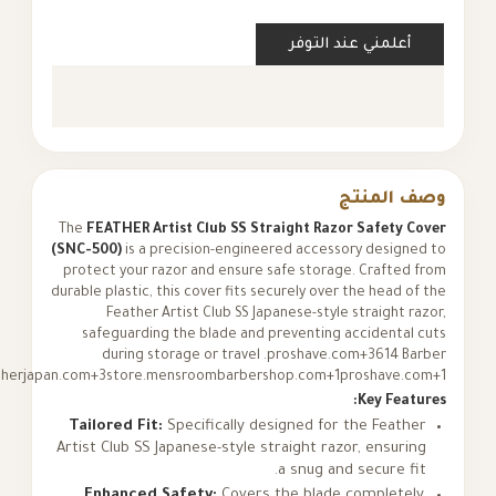
علمني عند التوفر
المنتج
The
FEATHER Artist Club SS Straight Razor Safety
(SNC-500)
is a precision-engineered accessory desig
protect your razor and ensure safe storage. Crafte
durable plastic, this cover fits securely over the head 
Feather Artist Club SS Japanese-style straight 
safeguarding the blade and preventing accidenta
during storage or travel .
proshave.com+3614 B
Supply+3featherjapan.com+3
store.mensroombarbershop.com+1proshave.
Key Fea
Tailored Fit:
Specifically designed for the Feat
Artist Club SS Japanese-style straight razor, ensur
a snug and secure f
Enhanced Safety:
Covers the blade complete