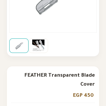
FEATHER Transparent Bl
Co
EGP 