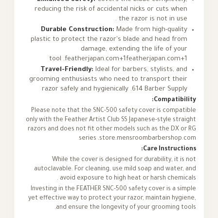
reducing the risk of accidental nicks or cuts w
the razor is not in us
Durable Construction:
Made from high-qual
plastic to protect the razor's blade and head f
damage, extending the life of y
tool .
featherjapan.com+1featherjapan.co
Travel-Friendly:
Ideal for barbers, stylists, 
grooming enthusiasts who need to transport th
razor safely and hygienically .
614 Barber Sup
Compatib
Please note that the SNC-500 safety cover is comp
only with the Feather Artist Club SS Japanese-style st
razors and does not fit other models such as the DX
series .
store.mensroombarbersho
Care Instruc
While the cover is designed for durability, it 
autoclavable. For cleaning, use mild soap and wate
avoid exposure to high heat or harsh chemi
Investing in the FEATHER SNC-500 safety cover is a 
yet effective way to protect your razor, maintain hy
and ensure the longevity of your grooming 