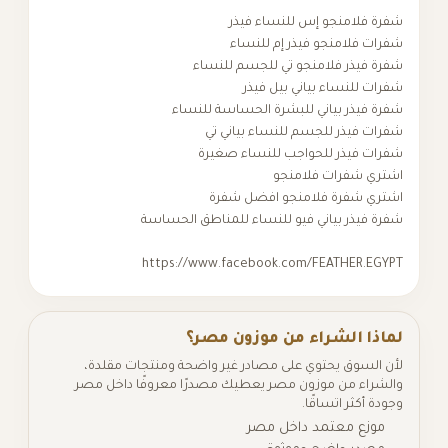
لامنجو إس للنساء فيذر
فلامنجو فيذر إم للنساء
يذر فلامنجو تي للجسم للنساء
للنساء بياني بيل فيذر
يذر بياني للبشرة الحساسة للنساء
فيذر للجسم للنساء بياني تي
 فيذر للحواجب للنساء صغيرة
 شفرات فلامنجو
 شفرة فلامنجو افضل شفرة
يذر بياني فيو للنساء للمناطق الحساسة
https://www.facebook.com/FEATHER.
ا الشراء من موزون مصر؟
سوق يحتوي على مصادر غير واضحة ومنتجات مقلدة،
اء من موزون مصر يعطيك مصدرًا معروفًا داخل مصر
كثر اتساقًا.
ع معتمد داخل مصر