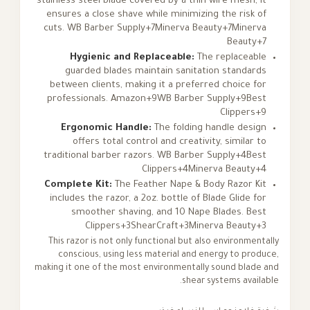
stainless steel blade covered by a thin wire mesh, it
ensures a close shave while minimizing the risk of
cuts.
WB Barber Supply+7Minerva Beauty+7Minerva
Beauty+7
Hygienic and Replaceable:
The replaceable
guarded blades maintain sanitation standards
between clients, making it a preferred choice for
professionals.
Amazon+9WB Barber Supply+9Best
Clippers+9
Ergonomic Handle:
The folding handle design
offers total control and creativity, similar to
traditional barber razors.
WB Barber Supply+4Best
Clippers+4Minerva Beauty+4
Complete Kit:
The Feather Nape & Body Razor Kit
includes the razor, a 2oz. bottle of Blade Glide for
smoother shaving, and 10 Nape Blades.
Best
Clippers+3ShearCraft+3Minerva Beauty+3
This razor is not only functional but also environmentally
conscious, using less material and energy to produce,
making it one of the most environmentally sound blade and
shear systems available.