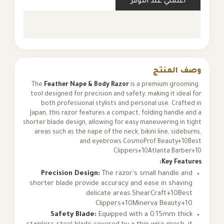
أعلمني عند التوفر
وصف المنتج
Feather Nape & Body Razor
is a premium grooming
The
tool designed for precision and safety, making it ideal for
both professional stylists and personal use. Crafted in
Japan, this razor features a compact, folding handle and a
shorter blade design, allowing for easy maneuvering in tight
areas such as the nape of the neck, bikini line, sideburns,
and eyebrows.
CosmoProf Beauty+10Best
Clippers+10Atlanta Barber+10
Key Features:
Precision Design:
The razor's small handle and
shorter blade provide accuracy and ease in shaving
delicate areas.
ShearCraft+10Best
Clippers+10Minerva Beauty+10
Safety Blade:
Equipped with a 0.15mm thick