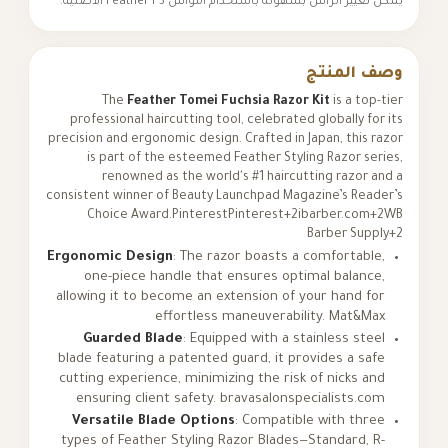
أس بسهولة باستخدام أمواس Feather F3 الأصلية.
منتج
The
Feather Tomei Fuchsia Razor Kit
is 
professional haircutting tool, celebrated global
precision and ergonomic design. Crafted in Japan, 
is part of the esteemed Feather Styling Raz
renowned as the world's #1 haircutting r
consistent winner of Beauty Launchpad Magazine’s
Choice Award.
Pinterest
Pinterest+2ibarbe
Barber
Ergonomic Design
: The razor boasts a comfor
one-piece handle that ensures optimal ba
allowing it to become an extension of your ha
effortless maneuverability.
Ma
Guarded Blade
: Equipped with a stainless
blade featuring a patented guard, it provides 
cutting experience, minimizing the risk of nic
ensuring client safety.
bravasalonspecialis
Versatile Blade Options
: Compatible with
types of Feather Styling Razor Blades—Standa