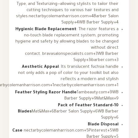
Type, and Texturizing—allowing stylists to tailo
cutting techniques to various hair textur
styles.
nectarbycolemanharrison.com+4Barber
Supply+4WB Barber Su
Hygienic Blade Replacement
: The razor feat
no-touch blade replacement system, pro
hygiene and safety by allowing blades to be c
without 
contact.
bravasalonspecialists.com+3WB 
Supply+3ibarber
Aesthetic Appeal
: Its translucent fuchsia
not only adds a pop of color to your toolkit bu
reflects a modern and s
aesthetic.
nectarbycolemanharrison.com+1nectarbycolemanharrison
Feather Styling Razor Handle
1ambeauty.co
Barber Supply+9Mat&
10-Pack of Feather Stand
Blades
Mat&Max+6Barber Salon Supply+6WB 
Su
Blade Di
Case
nectarbycolemanharrison.com+5Pinteres
Barber Su