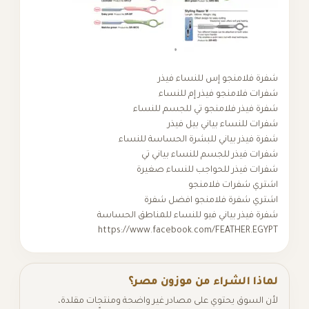
نجو إس للنساء فيذر
منجو فيذر إم للنساء
 فلامنجو تي للجسم للنساء
اء بياني بيل فيذر
 بياني للبشرة الحساسة للنساء
ر للجسم للنساء بياني تي
ر للحواجب للنساء صغيرة
رات فلامنجو
رة فلامنجو افضل شفرة
 بياني فيو للنساء للمناطق الحساسة
https://www.facebook.com/FEATH
لشراء من موزون مصر؟
 يحتوي على مصادر غير واضحة ومنتجات مقلدة،