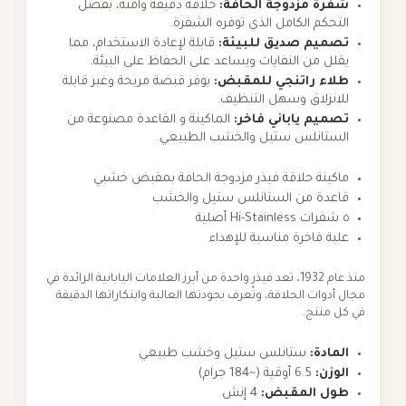
شفرة مزدوجة الحافة:
حلاقة دقيقة وآمنة، بفضل
التحكم الكامل الذي توفره الشفرة.
تصميم صديق للبيئة:
قابلة لإعادة الاستخدام، مما
يقلل من النفايات ويساعد على الحفاظ على البيئة.
طلاء راتنجي للمقبض:
يوفر قبضة مريحة وغير قابلة
للانزلاق وسهل التنظيف.
تصميم ياباني فاخر:
الماكينة و القاعدة مصنوعة من
الستانلس ستيل والخشب الطبيعي.
ماكينة حلاقة فيذر مزدوجة الحافة بمقبض خشبي
قاعدة من الستانلس ستيل والخشب
٥ شفرات Hi-Stainless أصلية
علبة فاخرة مناسبة للإهداء
منذ عام 1932، تعد فيذر واحدة من أبرز العلامات اليابانية الرائدة في
مجال أدوات الحلاقة، وتُعرف بجودتها العالية وابتكاراتها الدقيقة
في كل منتج.
المادة:
ستانلس ستيل وخشب طبيعي
الوزن:
6.5 أوقية (~184 جرام)
طول المقبض:
4 إنش