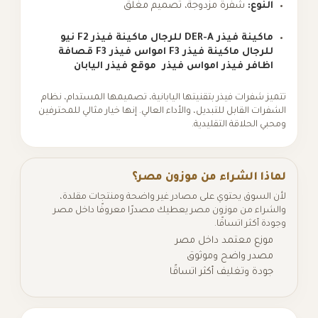
النوع:
شفرة مزدوجة، تصميم مغلق
ماكينة فيذر DER-A للرجال
ماكينة فيذر F2 نيو
للرجال
ماكينة فيذر F3
امواس فيذر F3
قصافة
اظافر فيذر
امواس فيذر
موقع فيذر اليابان
تتميز شفرات فيذر بتقنيتها اليابانية، تصميمها المستدام، نظام
الشفرات القابل للتبديل، والأداء العالي. إنها خيار مثالي للمحترفين
ومحبي الحلاقة التقليدية.
لماذا الشراء من موزون مصر؟
لأن السوق يحتوي على مصادر غير واضحة ومنتجات مقلدة،
والشراء من موزون مصر يعطيك مصدرًا معروفًا داخل مصر
وجودة أكثر اتساقًا.
موزع معتمد داخل مصر
مصدر واضح وموثوق
جودة وتغليف أكثر اتساقًا